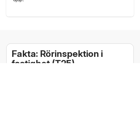
Fakta: Rörinspektion i
fastighet (T25)
Det finns fyra olika kategorier av rörinspektion i
fastigheter. Rören filmas alltid, men orsak och
metod kan skilja sig åt beroende på syftet med
rörinspektionen.
Felsökning
Man kan filma rör vid återkommande problem i
avloppet. Detta görs då för att hitta orsaken och
omedelbart kunna åtgärda problemet.